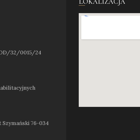
LOKALIZACJA
h OD/32/0015/24
bilitacyjnych
t Szymański 76-034