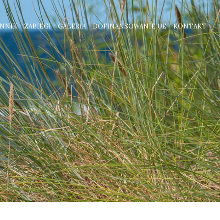
NNIK
ZABIEGI
GALERIA
DOFINANSOWANIE UE
KONTAKT