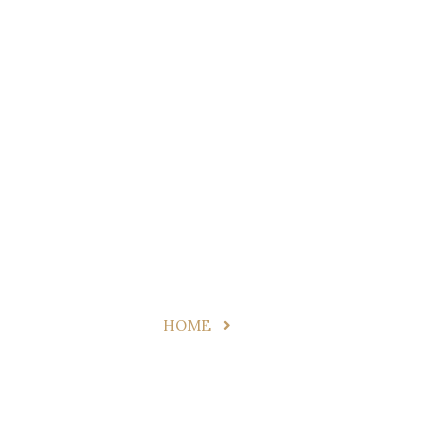
HOME
O NAS
REHABILITACJA
OFERTY SPECJALNE
CE
Team
HOME
TEAM