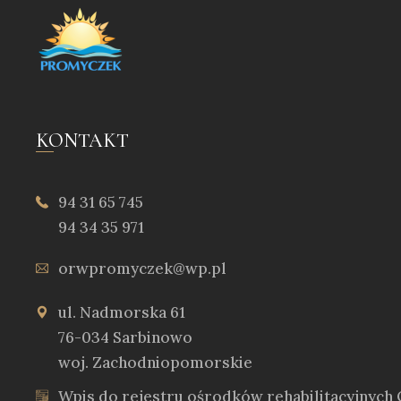
KONTAKT
94 31 65 745
94 34 35 971
orwpromyczek@wp.pl
ul. Nadmorska 61
76-034 Sarbinowo
woj. Zachodniopomorskie
Wpis do rejestru ośrodków rehabilitacyjnyc