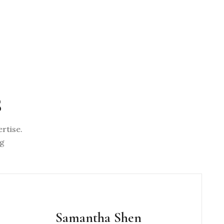
S
rtise.
ng
Samantha Shen