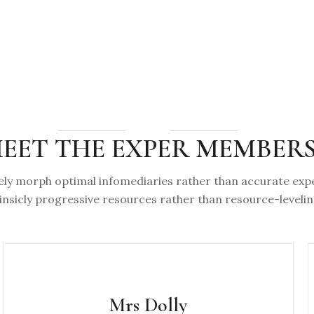
EET THE EXPER MEMBER
ely morph optimal infomediaries rather than accurate expe
insicly progressive resources rather than resource-leveli
Mrs Dolly